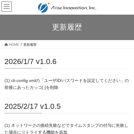
コ
ナ
ン
ビ
テ
ゲ
ン
ー
更新履歴
ツ
シ
へ
ョ
ス
ン
HOME
更新履歴
キ
に
ッ
移
プ
動
2026/1/7 v1.0.6
(1) cli-config.xmlの「ユーザID/パスワードを設定してください」の
前後にあったカッコ[ ]を削除
2025/2/17 v1.0.5
(1) ネットワークの接続失敗などでタイムスタンプの付与に失敗し
た場合にリトライする機能を追加