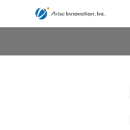
コ
ナ
ン
ビ
テ
ゲ
ン
ー
ツ
シ
へ
ョ
ス
ン
キ
に
ッ
移
プ
動