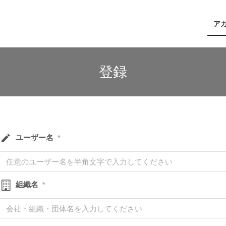
ア
登録
ユーザー名
*
組織名
*