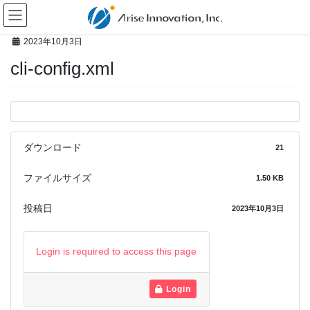
コ
ナ
ン
ビ
テ
ゲ
2023年10月3日
ン
ー
cli-config.xml
ツ
シ
へ
ョ
ス
ン
キ
に
ッ
移
プ
動
ダウンロード
21
ファイルサイズ
1.50 KB
投稿日
2023年10月3日
Login is required to access this page
Login